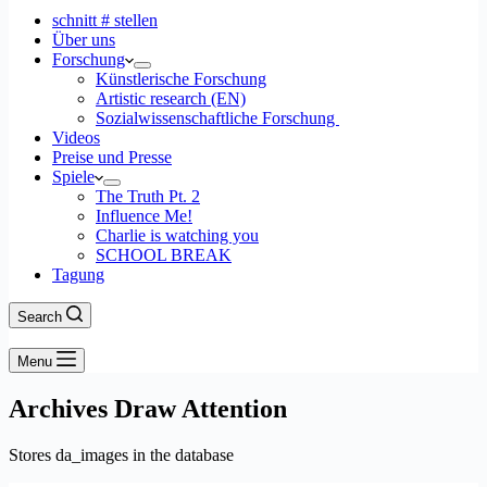
schnitt # stellen
Über uns
Forschung
Künstlerische Forschung
Artistic research (EN)
Sozialwissenschaftliche Forschung
Videos
Preise und Presse
Spiele
The Truth Pt. 2
Influence Me!
Charlie is watching you
SCHOOL BREAK
Tagung
Search
Menu
Archives
Draw Attention
Stores da_images in the database