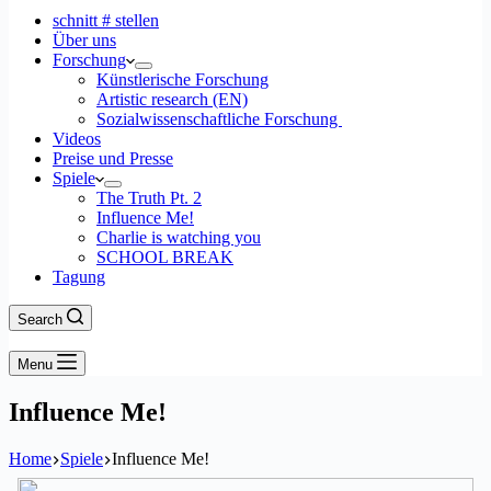
schnitt # stellen
Über uns
Forschung
Künstlerische Forschung
Artistic research (EN)
Sozialwissenschaftliche Forschung
Videos
Preise und Presse
Spiele
The Truth Pt. 2
Influence Me!
Charlie is watching you
SCHOOL BREAK
Tagung
Search
Menu
Influence Me!
Home
Spiele
Influence Me!