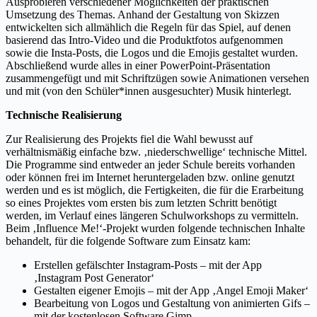
Ausprobieren verschiedener Möglichkeiten der praktischen
Umsetzung des Themas. Anhand der Gestaltung von Skizzen
entwickelten sich allmählich die Regeln für das Spiel, auf denen
basierend das Intro-Video und die Produktfotos aufgenommen
sowie die Insta-Posts, die Logos und die Emojis gestaltet wurden.
Abschließend wurde alles in einer PowerPoint-Präsentation
zusammengefügt und mit Schriftzügen sowie Animationen versehen
und mit (von den Schüler*innen ausgesuchter) Musik hinterlegt.
Technische Realisierung
Zur Realisierung des Projekts fiel die Wahl bewusst auf
verhältnismäßig einfache bzw. ‚niederschwellige‘ technische Mittel.
Die Programme sind entweder an jeder Schule bereits vorhanden
oder können frei im Internet heruntergeladen bzw. online genutzt
werden und es ist möglich, die Fertigkeiten, die für die Erarbeitung
so eines Projektes vom ersten bis zum letzten Schritt benötigt
werden, im Verlauf eines längeren Schulworkshops zu vermitteln.
Beim ‚Influence Me!‘-Projekt wurden folgende technischen Inhalte
behandelt, für die folgende Software zum Einsatz kam:
Erstellen gefälschter Instagram-Posts – mit der App
‚Instagram Post Generator‘
Gestalten eigener Emojis – mit der App ‚Angel Emoji Maker‘
Bearbeitung von Logos und Gestaltung von animierten Gifs –
mit der kostenlosen Software Gimp