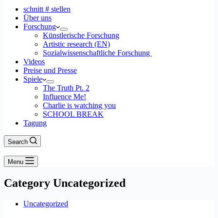
schnitt # stellen
Über uns
Forschung
Künstlerische Forschung
Artistic research (EN)
Sozialwissenschaftliche Forschung
Videos
Preise und Presse
Spiele
The Truth Pt. 2
Influence Me!
Charlie is watching you
SCHOOL BREAK
Tagung
Search
Menu
Category
Uncategorized
Uncategorized